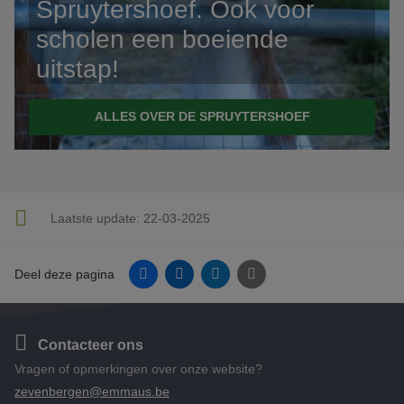
Spruytershoef. Ook voor
scholen een boeiende
uitstap!
ALLES OVER DE SPRUYTERSHOEF
Laatste update:
22-03-2025
Facebook
Linkedin
Twitter
E-mail
Deel deze pagina
Contacteer ons
Vragen of opmerkingen over onze website?
zevenbergen@emmaus.be