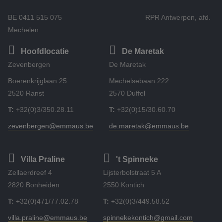
BE 0411 515 075 RPR Antwerpen, afd.
Mechelen
Hoofdlocatie
De Maretak
Zevenbergen
De Maretak
Boerenkrijglaan 25
Mechelsebaan 222
2520 Ranst
2570 Duffel
T:
+32(0)3/350.28.11
T:
+32(0)15/30.60.70
zevenbergen@emmaus.be
de.maretak@emmaus.be
Villa Praline
't Spinneke
Zellaerdreef 4
Lijsterbolstraat 5 A
2820 Bonheiden
2550 Kontich
T:
+32(0)471/77.02.78
T:
+32(0)3/449.58.52
villa.praline@emmaus.be
spinnekekontich@gmail.com