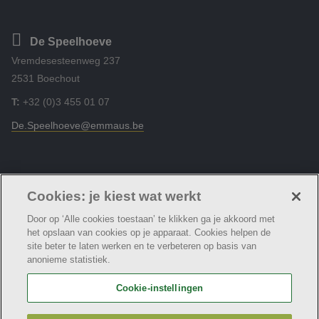
De Speelhoeve
Vremdesesteenweg 237
2531 Boechout
T:
+32 (0)3 455 01 07
De.Speelhoeve@emmaus.be
Volg ons
Facebook
Linkedin
Instagram
Cookies: je kiest wat werkt
Door op ‘Alle cookies toestaan’ te klikken ga je akkoord met
het opslaan van cookies op je apparaat. Cookies helpen de
site beter te laten werken en te verbeteren op basis van
anonieme statistiek.
© DVC Zevenbergen
Cookie verklaring
Privacybeleid
Cookie-instellingen
Webtoegankelijkheidsverklaring