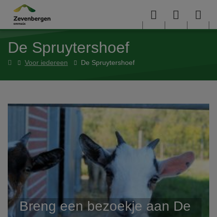
Overslaan en naar de inhoud gaan
Menu
User
Sea
De Spruytershoef
menu
me
Home
Voor iedereen
De Spruytershoef
Breng een bezoekje aan De