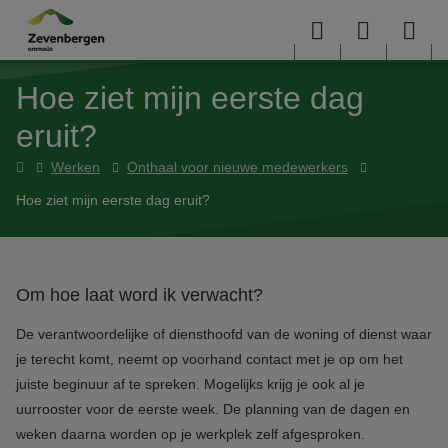
Overslaan en naar de inhoud gaan
Menu
User
Sea
Hoe ziet mijn eerste dag
menu
me
eruit?
Home
Werken
Onthaal voor nieuwe medewerkers
Hoe ziet mijn eerste dag eruit?
Om hoe laat word ik verwacht?
De verantwoordelijke of diensthoofd van de woning of dienst waar
je terecht komt, neemt op voorhand contact met je op om het
juiste beginuur af te spreken. Mogelijks krijg je ook al je
uurrooster voor de eerste week. De planning van de dagen en
weken daarna worden op je werkplek zelf afgesproken.