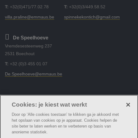
T:
+32(0)471/77.02.78
T:
+32(0)3/449.58.52
villa.praline@emmaus.be
spinnekekontich@gmail.com
De Speelhoeve
Vremdesesteenweg 237
2531 Boechout
T:
+32 (0)3 455 01 07
De.Speelhoeve@emmaus.be
Volg ons
Facebook
Linkedin
Instagram
Cookies: je kiest wat werkt
Door op ‘Alle cookies toestaan’ te klikken ga je akkoord met
het opslaan van cookies op je apparaat. Cookies helpen de
site beter te laten werken en te verbeteren op basis van
anonieme statistiek.
© DVC Zevenbergen