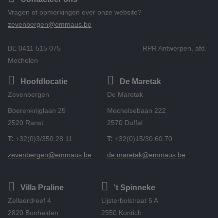
Vragen of opmerkingen over onze website?
zevenbergen@emmaus.be
BE 0411 515 075 RPR Antwerpen, afd.
Mechelen
Hoofdlocatie
De Maretak
Zevenbergen
De Maretak
Boerenkrijglaan 25
Mechelsebaan 222
2520 Ranst
2570 Duffel
T:
+32(0)3/350.28.11
T:
+32(0)15/30.60.70
zevenbergen@emmaus.be
de.maretak@emmaus.be
Villa Praline
't Spinneke
Zellaerdreef 4
Lijsterbolstraat 5 A
2820 Bonheiden
2550 Kontich